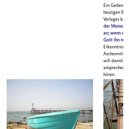
Ein Gedenken
heutigen Blat
Verlages kan
der Mensch s
an;
wenn der 
Gott ihn rein.
Erkenntnis. B
Aschermittw
will damit d
ansprechen, d
hören.
xxxx