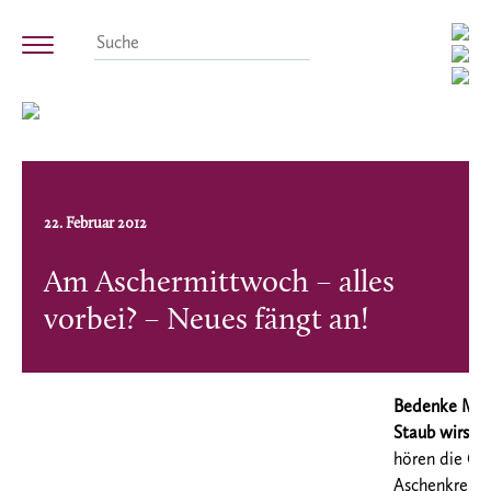
22. Februar 2012
Am Aschermittwoch – alles
vorbei? – Neues fängt an!
Bedenke Men
Staub
wirst 
hören die Gl
Aschenkreuz a