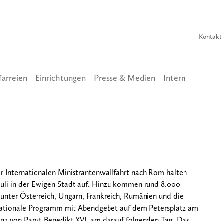
Kontak
farreien
Einrichtungen
Presse & Medien
Intern
Rom
er Internationalen Ministrantenwallfahrt nach Rom halten
Juli in der Ewigen Stadt auf. Hinzu kommen rund 8.000
unter Österreich, Ungarn, Frankreich, Rumänien und die
rnationale Programm mit Abendgebet auf dem Petersplatz am
enz von Papst Benedikt XVI. am darauf folgenden Tag. Das