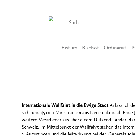
Bistum
Bischof
Ordinariat
P
19. Juli 2010
155 Ministranten pilgern nach 
Internationale Wallfahrt in die Ewige Stadt
Anlässlich d
sich rund 45.000 Ministranten aus Deutschland ab Ende 
weitere Messdiener aus über einem Dutzend Länder, dar
Schweiz. Im Mittelpunkt der Wallfahrt stehen das inte
3. August 2010 und die Mitwirkung bei der Generalaudi