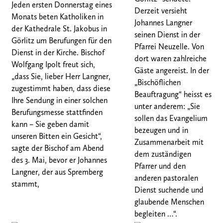
Jeden ersten Donnerstag eines
Derzeit versieht
Monats beten Katholiken in
Johannes Langner
der Kathedrale St. Jakobus in
seinen Dienst in der
Görlitz um Berufungen für den
Pfarrei Neuzelle. Von
Dienst in der Kirche. Bischof
dort waren zahlreiche
Wolfgang Ipolt freut sich,
Gäste angereist. In der
„dass Sie, lieber Herr Langner,
„Bischöflichen
zugestimmt haben, dass diese
xxxxx
Beauftragung“ heisst es
Ihre Sendung in einer solchen
unter anderem: „Sie
Berufungsmesse stattfinden
sollen das Evangelium
kann – Sie geben damit
bezeugen und in
unseren Bitten ein Gesicht“,
Zusammenarbeit mit
sagte der Bischof am Abend
dem zuständigen
des 3. Mai, bevor er Johannes
Pfarrer und den
Langner, der aus Spremberg
anderen pastoralen
stammt,
Dienst suchende und
glaubende Menschen
begleiten …“.