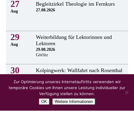
27
Begleitzirkel Theologie im Fernkurs
27.08.2026
Aug
29
Weiterbildung für Lektorinnen und
Lektoren
Aug
29.08.2026
Görlitz
30
Kolpingwerk: Wallfahrt nach Rosenthal
30.8.2026
Aug
Zur Optimierung unseres Internetauftritts verwenden wir
temporäre Cookies um Ihnen unsere Leistung individueller zur
Verfügung stellen zu können.
OK
Weitere Informationen
alle Veranstaltungen