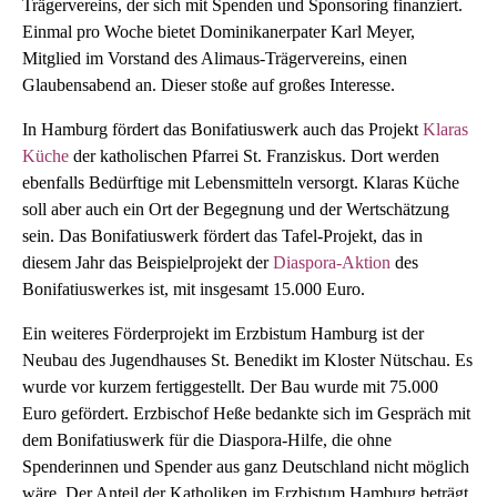
Trägervereins, der sich mit Spenden und Sponsoring finanziert.
Einmal pro Woche bietet Dominikanerpater Karl Meyer,
Mitglied im Vorstand des Alimaus-Trägervereins, einen
Glaubensabend an. Dieser stoße auf großes Interesse.
In Hamburg fördert das Bonifatiuswerk auch das Projekt
Klaras
Küche
der katholischen Pfarrei St. Franziskus. Dort werden
ebenfalls Bedürftige mit Lebensmitteln versorgt. Klaras Küche
soll aber auch ein Ort der Begegnung und der Wertschätzung
sein. Das Bonifatiuswerk fördert das Tafel-Projekt, das in
diesem Jahr das Beispielprojekt der
Diaspora-Aktion
des
Bonifatiuswerkes ist, mit insgesamt 15.000 Euro.
Ein weiteres Förderprojekt im Erzbistum Hamburg ist der
Neubau des Jugendhauses St. Benedikt im Kloster Nütschau. Es
wurde vor kurzem fertiggestellt. Der Bau wurde mit 75.000
Euro gefördert. Erzbischof Heße bedankte sich im Gespräch mit
dem Bonifatiuswerk für die Diaspora-Hilfe, die ohne
Spenderinnen und Spender aus ganz Deutschland nicht möglich
wäre. Der Anteil der Katholiken im Erzbistum Hamburg beträgt