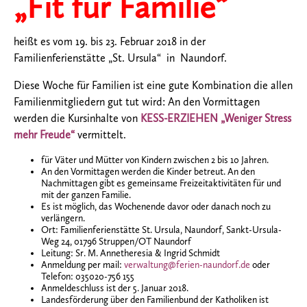
„Fit für Familie“
heißt es vom 19. bis 23. Februar 2018 in der
Familienferienstätte „St. Ursula“ in Naundorf.
Diese Woche für Familien ist eine gute Kombination die allen
Familienmitgliedern gut tut wird: An den Vormittagen
werden die Kursinhalte von
KESS-ERZIEHEN „Weniger Stress
mehr Freude“
vermittelt.
für Väter und Mütter von Kindern zwischen 2 bis 10 Jahren.
An den Vormittagen werden die Kinder betreut. An den
Nachmittagen gibt es gemeinsame Freizeitaktivitäten für und
mit der ganzen Familie.
Es ist möglich, das Wochenende davor oder danach noch zu
verlängern.
Ort: Familienferienstätte St. Ursula, Naundorf, Sankt-Ursula-
Weg 24, 01796 Struppen/OT Naundorf
Leitung: Sr. M. Annetheresia & Ingrid Schmidt
Anmeldung per mail:
verwaltung@ferien-naundorf.de
oder
Telefon: 035020-756 155
Anmeldeschluss ist der 5. Januar 2018.
Landesförderung über den Familienbund der Katholiken ist