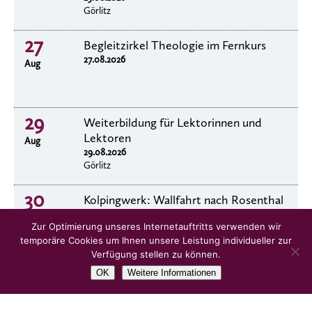
Görlitz
27
Begleitzirkel Theologie im Fernkurs
27.08.2026
Aug
29
Weiterbildung für Lektorinnen und
Lektoren
Aug
29.08.2026
Görlitz
30
Kolpingwerk: Wallfahrt nach Rosenthal
30.8.2026
Aug
Zur Optimierung unseres Internetauftritts verwenden wir
temporäre Cookies um Ihnen unsere Leistung individueller zur
Verfügung stellen zu können.
OK
Weitere Informationen
alle Veranstaltungen