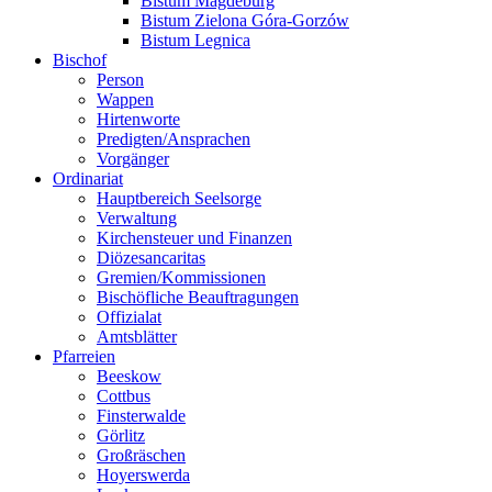
Bistum Magdeburg
Bistum Zielona Góra-Gorzów
Bistum Legnica
Bischof
Person
Wappen
Hirtenworte
Predigten/Ansprachen
Vorgänger
Ordinariat
Hauptbereich Seelsorge
Verwaltung
Kirchensteuer und Finanzen
Diözesancaritas
Gremien/Kommissionen
Bischöfliche Beauftragungen
Offizialat
Amtsblätter
Pfarreien
Beeskow
Cottbus
Finsterwalde
Görlitz
Großräschen
Hoyerswerda