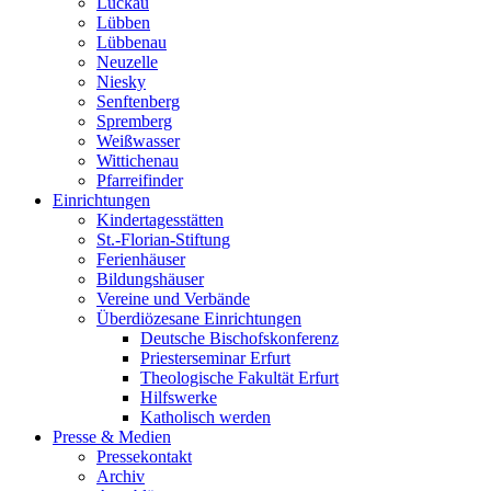
Luckau
Lübben
Lübbenau
Neuzelle
Niesky
Senftenberg
Spremberg
Weißwasser
Wittichenau
Pfarreifinder
Einrichtungen
Kindertagesstätten
St.-Florian-Stiftung
Ferienhäuser
Bildungshäuser
Vereine und Verbände
Überdiözesane Einrichtungen
Deutsche Bischofskonferenz
Priesterseminar Erfurt
Theologische Fakultät Erfurt
Hilfswerke
Katholisch werden
Presse & Medien
Pressekontakt
Archiv