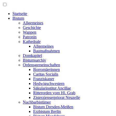
Startseite
Bistum
Allgemeines
Geschichte
Wappen
Patronin
Kathedrale
Allgemeines
Baumaßnahmen
Domkapitel
Bistumsarchiv
Ordensgemeinschaften
Borromäerinnen
Caritas Socialis
Franziskaner
Hedwigschwestern
Säkularinstitut Ancillae
Ritterorden vom Hl. Grab
Zisterzienserpriorat Neuzelle
Nachbarbistümer
Bistum Dresden-Meißen
Erzbistum Berlin