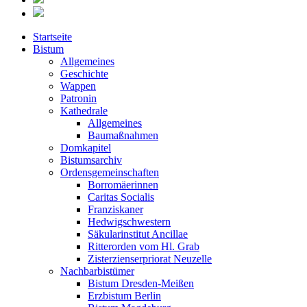
Startseite
Bistum
Allgemeines
Geschichte
Wappen
Patronin
Kathedrale
Allgemeines
Baumaßnahmen
Domkapitel
Bistumsarchiv
Ordensgemeinschaften
Borromäerinnen
Caritas Socialis
Franziskaner
Hedwigschwestern
Säkularinstitut Ancillae
Ritterorden vom Hl. Grab
Zisterzienserpriorat Neuzelle
Nachbarbistümer
Bistum Dresden-Meißen
Erzbistum Berlin