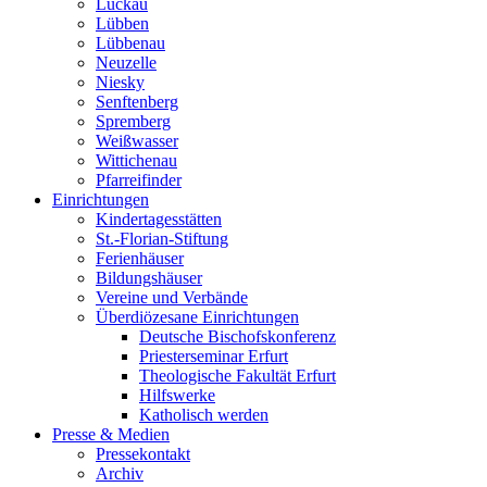
Luckau
Lübben
Lübbenau
Neuzelle
Niesky
Senftenberg
Spremberg
Weißwasser
Wittichenau
Pfarreifinder
Einrichtungen
Kindertagesstätten
St.-Florian-Stiftung
Ferienhäuser
Bildungshäuser
Vereine und Verbände
Überdiözesane Einrichtungen
Deutsche Bischofskonferenz
Priesterseminar Erfurt
Theologische Fakultät Erfurt
Hilfswerke
Katholisch werden
Presse & Medien
Pressekontakt
Archiv