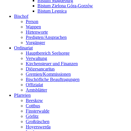
Bistum Magdeburg
Bistum Zielona Góra-Gorzów
Bistum Legnica
Bischof
Person
Wappen
Hirtenworte
Predigten/Ansprachen
Vorgänger
Ordinariat
Hauptbereich Seelsorge
Verwaltung
Kirchensteuer und Finanzen
Diözesancaritas
Gremien/Kommissionen
Bischöfliche Beauftragungen
Offizialat
Amtsblätter
Pfarreien
Beeskow
Cottbus
Finsterwalde
Görlitz
Großräschen
Hoyerswerda