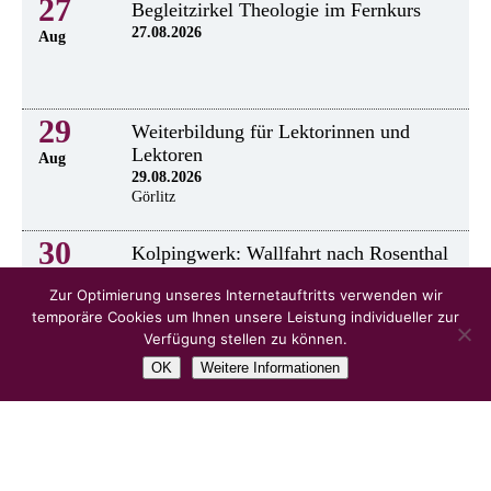
27
Begleitzirkel Theologie im Fernkurs
27.08.2026
Aug
29
Weiterbildung für Lektorinnen und
Lektoren
Aug
29.08.2026
Görlitz
30
Kolpingwerk: Wallfahrt nach Rosenthal
30.8.2026
Aug
Zur Optimierung unseres Internetauftritts verwenden wir
temporäre Cookies um Ihnen unsere Leistung individueller zur
Verfügung stellen zu können.
OK
Weitere Informationen
alle Veranstaltungen