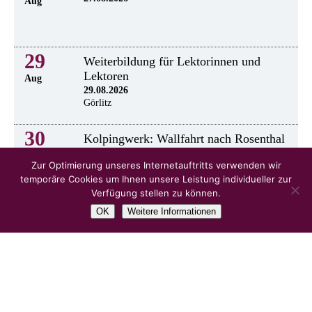
Aug
29
Weiterbildung für Lektorinnen und
Lektoren
Aug
29.08.2026
Görlitz
30
Kolpingwerk: Wallfahrt nach Rosenthal
30.8.2026
Aug
Zur Optimierung unseres Internetauftritts verwenden wir
temporäre Cookies um Ihnen unsere Leistung individueller zur
Verfügung stellen zu können.
OK
Weitere Informationen
alle Veranstaltungen