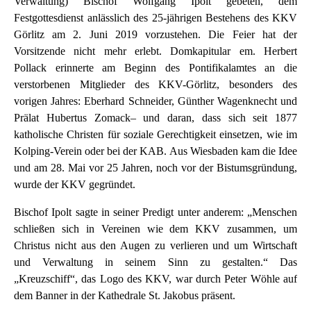
Verwaltung) Bischof Wolfgang Ipolt gebeten, dem
Festgottesdienst anlässlich des 25-jährigen Bestehens des KKV
Görlitz am 2. Juni 2019 vorzustehen. Die Feier hat der
Vorsitzende nicht mehr erlebt. Domkapitular em. Herbert
Pollack erinnerte am Beginn des Pontifikalamtes an die
verstorbenen Mitglieder des KKV-Görlitz, besonders des
vorigen Jahres: Eberhard Schneider, Günther Wagenknecht und
Prälat Hubertus Zomack– und daran, dass sich seit 1877
katholische Christen für soziale Gerechtigkeit einsetzen, wie im
Kolping-Verein oder bei der KAB. Aus Wiesbaden kam die Idee
und am 28. Mai vor 25 Jahren, noch vor der Bistumsgründung,
wurde der KKV gegründet.
Bischof Ipolt sagte in seiner Predigt unter anderem: „Menschen
schließen sich in Vereinen wie dem KKV zusammen, um
Christus nicht aus den Augen zu verlieren und um Wirtschaft
und Verwaltung in seinem Sinn zu gestalten.“ Das
„Kreuzschiff“, das Logo des KKV, war durch Peter Wöhle auf
dem Banner in der Kathedrale St. Jakobus präsent.