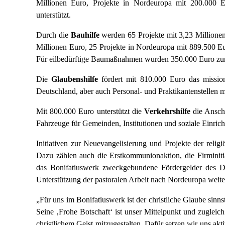
Millionen Euro, Projekte in Nordeuropa mit 200.000 E
unterstützt.
Durch die
Bauhilfe
werden 65 Projekte mit 3,23 Millionen 
Millionen Euro, 25 Projekte in Nordeuropa mit 889.500 Eu
Für eilbedürftige Baumaßnahmen wurden 350.000 Euro zurü
Die
Glaubenshilfe
fördert mit 810.000 Euro das missio
Deutschland, aber auch Personal- und Praktikantenstellen m
Mit 800.000 Euro unterstützt die
Verkehrshilfe
die Ansch
Fahrzeuge für Gemeinden, Institutionen und soziale Einrich
Initiativen zur Neuevangelisierung und Projekte der relig
Dazu zählen auch die Erstkommunionaktion, die Firminiti
das Bonifatiuswerk zweckgebundene Fördergelder des D
Unterstützung der pastoralen Arbeit nach Nordeuropa weite
„Für uns im Bonifatiuswerk ist der christliche Glaube sinns
Seine ‚Frohe Botschaft‘ ist unser Mittelpunkt und zugleic
christlichem Geist mitzugestalten. Dafür setzen wir uns ak