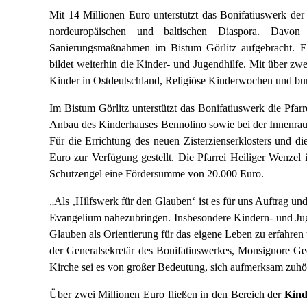
Mit 14 Millionen Euro unterstützt das Bonifatiuswerk der
nordeuropäischen und baltischen Diaspora. Dav
Sanierungsmaßnahmen im Bistum Görlitz aufgebracht. Ei
bildet weiterhin die Kinder- und Jugendhilfe. Mit über zw
Kinder in Ostdeutschland, Religiöse Kinderwochen und bun
Im Bistum Görlitz unterstützt das Bonifatiuswerk die Pfa
Anbau des Kinderhauses Bennolino sowie bei der Innenrau
Für die Errichtung des neuen Zisterzienserklosters und
Euro zur Verfügung gestellt. Die Pfarrei Heiliger Wenzel 
Schutzengel eine Fördersumme von 20.000 Euro.
„Als ‚Hilfswerk für den Glauben‘ ist es für uns Auftrag 
Evangelium nahezubringen. Insbesondere Kindern- und Jug
Glauben als Orientierung für das eigene Leben zu erfahren
der Generalsekretär des Bonifatiuswerkes, Monsignore Ge
Kirche sei es von großer Bedeutung, sich aufmerksam zuh
Über zwei Millionen Euro fließen in den Bereich der
Kind