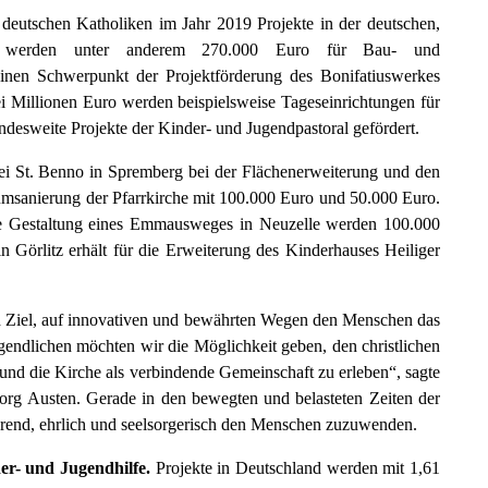
 deutschen Katholiken im Jahr 2019 Projekte in der deutschen,
on werden unter anderem 270.000 Euro für Bau- und
nen Schwerpunkt der Projektförderung des Bonifatiuswerkes
ei Millionen Euro werden beispielsweise Tageseinrichtungen für
desweite Projekte der Kinder- und Jugendpastoral gefördert.
rrei St. Benno in Spremberg bei der Flächenerweiterung und den
msanierung der Pfarrkirche mit 100.000 Euro und 50.000 Euro.
 die Gestaltung eines Emmausweges in Neuzelle werden 100.000
in Görlitz erhält für die Erweiterung des Kinderhauses Heiliger
und Ziel, auf innovativen und bewährten Wegen den Menschen das
endlichen möchten wir die Möglichkeit geben, den christlichen
 und die Kirche als verbindende Gemeinschaft zu erleben“, sagte
org Austen. Gerade in den bewegten und belasteten Zeiten der
örend, ehrlich und seelsorgerisch den Menschen zuzuwenden.
er- und Jugendhilfe.
Projekte in Deutschland werden mit 1,61