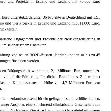
uro und Projekte in Estland und Lettland mit 70.000 Euro
Euro unterstützt, darunter 36 Projekte in Deutschland mit 1,51
ro und vier Projekte in Estland und Lettland mit 311.000 Euro.
ckgestellt.
narische Engagement und Projekte der Neuevangelisierung in
it missionarischem Charakter.
affung von neuen BONI-Bussen. Jährlich können so bis zu 45
tungen finanziert werden.
iösen Bildungsarbeit werden mit 2,1 Millionen Euro unterstützt.
ative und die Förderung christlichen Brauchtums. Zudem leitet
iaspora-Kommissariates in Höhe von 4,7 Millionen Euro zur
r.
tiftend zukunftsweisend für ein gelingendes und erfülltes Leben.
h unser Ansporn, eine zunehmend säkularisierte Gesellschaft aus
tiv ein. Doch dieser Einsatz wäre ohne die Großzügigkeit unserer