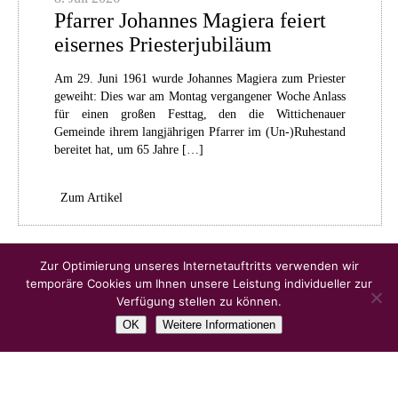
Pfarrer Johannes Magiera feiert
eisernes Priesterjubiläum
Am 29. Juni 1961 wurde Johannes Magiera zum Priester
geweiht: Dies war am Montag vergangener Woche Anlass
für einen großen Festtag, den die Wittichenauer
Gemeinde ihrem langjährigen Pfarrer im (Un-)Ruhestand
bereitet hat, um 65 Jahre […]
Zum Artikel
Ältere Artikel
Zur Optimierung unseres Internetauftritts verwenden wir
temporäre Cookies um Ihnen unsere Leistung individueller zur
Verfügung stellen zu können.
OK
Weitere Informationen